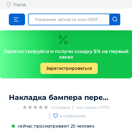
Город
Зарегистрируйся и получи скидку
5%
на первый
заказ
Зарегистрироваться
Накладка бампера переднего
A
0
отзывов
Код товара:
571774
в избранное
сейчас просматривают
25
человек